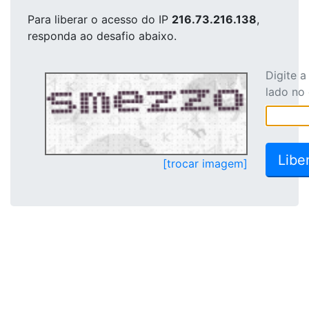
Para liberar o acesso
do IP
216.73.216.138
,
responda ao desafio abaixo.
Digite 
lado no
[trocar imagem]